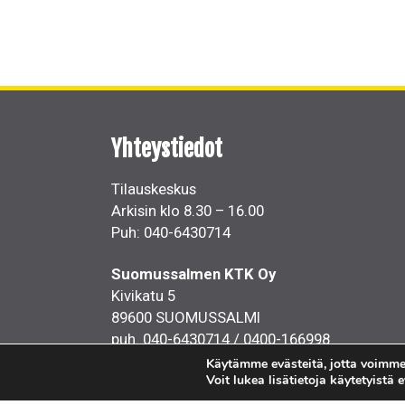
Yhteystiedot
Tilauskeskus
Arkisin klo 8.30 – 16.00
Puh: 040-6430714
Suomussalmen KTK Oy
Kivikatu 5
89600 SUOMUSSALMI
puh. 040-6430714 / 0400-166998
Käytämme evästeitä, jotta voimme
sähköposti:toimisto@suomussalmenktk.fi
Voit lukea lisätietoja käytetyistä 