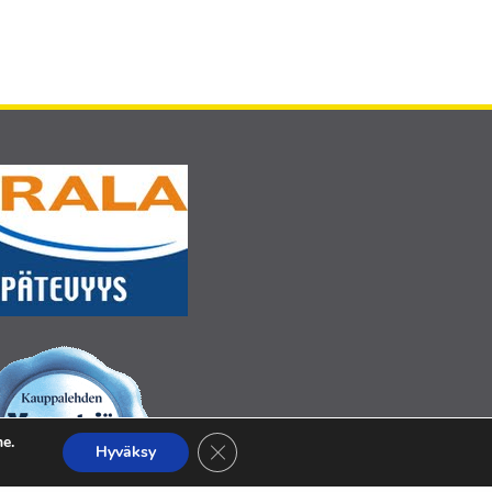
e.
Sulje evästebanneri
Hyväksy